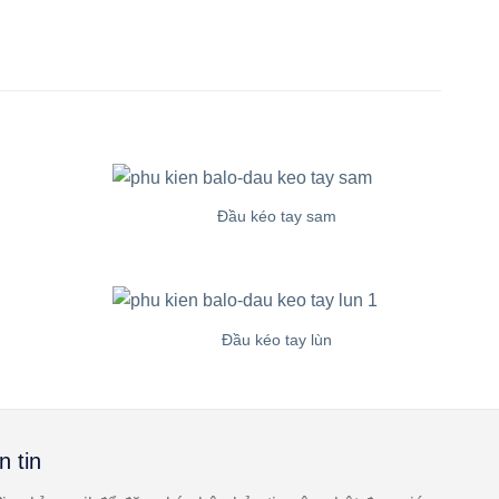
từ
48.000 ₫
đến
55.000 ₫
Đầu kéo tay sam
Đầu kéo tay lùn
n tin