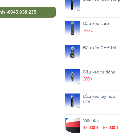
nh -0945.938.235
Đầu kéo caro
700
₫
Đầu kéo CHARM
Đầu kéo tự động
200
₫
Đầu kéo tay hỏa
tiễn
Viền đai
Khoảng
–
48.000
₫
55.000
₫
giá: