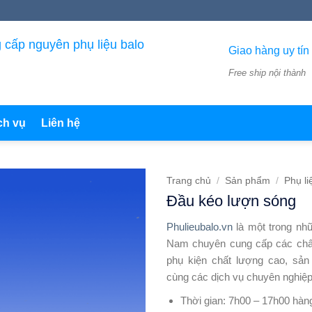
 cấp nguyên phụ liệu balo
Giao hàng uy tín
Free ship nội thành
ch vụ
Liên hệ
Trang chủ
/
Sản phẩm
/
Phụ li
Đầu kéo lượn sóng
Phulieubalo.vn
là một trong nhữ
Nam chuyên cung cấp các chất 
phụ kiện chất lượng cao, sả
cùng các dịch vụ chuyên nghiệp
Thời gian: 7h00 – 17h00 hàn