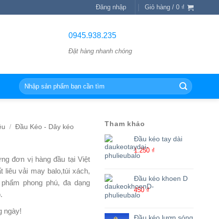
Đăng nhập
Giỏ hàng /
0
₫
0945.938.235
Đặt hàng nhanh chóng
Tìm
kiếm:
Tham khảo
ệu
/
Đầu Kéo - Dây kéo
Đầu kéo tay dài
1.250
₫
ng đơn vị hàng đầu tại Việt
liêu vải may balo,túi xách,
Đầu kéo khoen D
n phẩm phong phú, đa dạng
450
₫
.
g ngày!
Đầu kéo lượn sóng