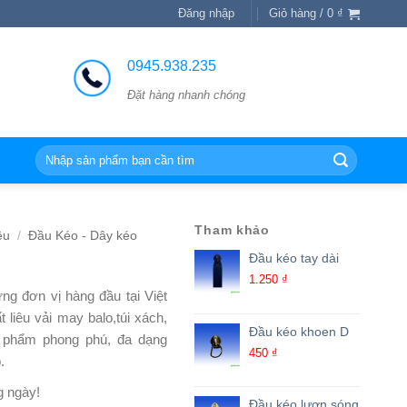
Đăng nhập
Giỏ hàng /
0
₫
0945.938.235
Đặt hàng nhanh chóng
Tìm
kiếm:
Tham khảo
ệu
/
Đầu Kéo - Dây kéo
Đầu kéo tay dài
1.250
₫
ng đơn vị hàng đầu tại Việt
liêu vải may balo,túi xách,
Đầu kéo khoen D
n phẩm phong phú, đa dạng
450
₫
.
g ngày!
Đầu kéo lượn sóng