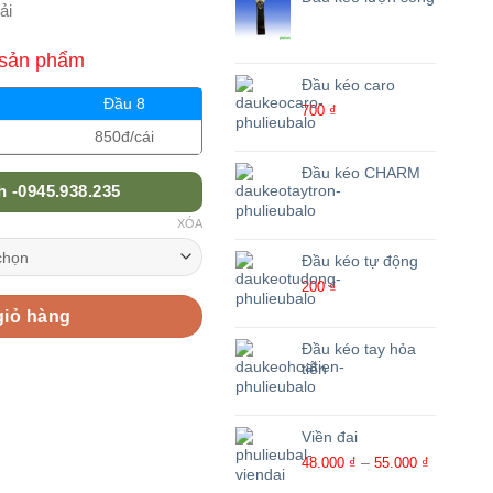
ải
 sản phẩm
Đầu kéo caro
Đầu 8
700
₫
850đ/cái
Đầu kéo CHARM
 -0945.938.235
XÓA
Đầu kéo tự động
200
₫
giỏ hàng
Đầu kéo tay hỏa
tiễn
Viền đai
Khoảng
–
48.000
₫
55.000
₫
giá: