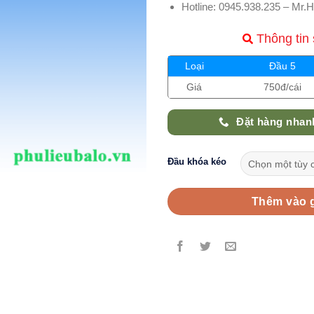
Hotline: 0945.938.235 – Mr.H
Thông tin
Loại
Đầu 5
Giá
750đ/cái
Đặt hàng nhanh
Đầu khóa kéo
Thêm vào 