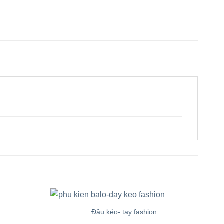
từ
48.000 ₫
đến
55.000 ₫
Đầu kéo- tay fashion