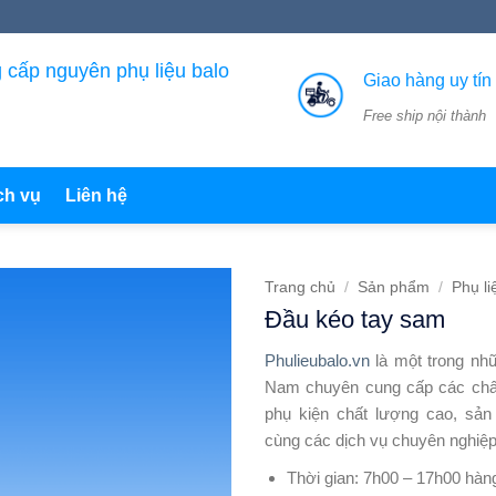
 cấp nguyên phụ liệu balo
Giao hàng uy tín
Free ship nội thành
ch vụ
Liên hệ
Trang chủ
/
Sản phẩm
/
Phụ li
Đầu kéo tay sam
Phulieubalo.vn
là một trong nhữ
Nam chuyên cung cấp các chất 
phụ kiện chất lượng cao, sả
cùng các dịch vụ chuyên nghiệp
Thời gian: 7h00 – 17h00 hàn