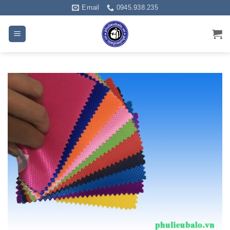
Bỏ
Email
0945.938.235
qua
nội
dung