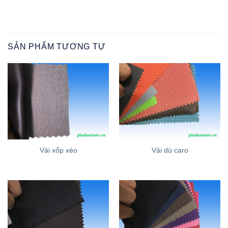
SẢN PHẨM TƯƠNG TỰ
Vải xốp xéo
Vải dù caro