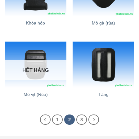
Khóa hộp
Mỏ gà (rùa)
HẾT HÀNG
Mỏ vịt (Rùa)
Tăng
1
2
3