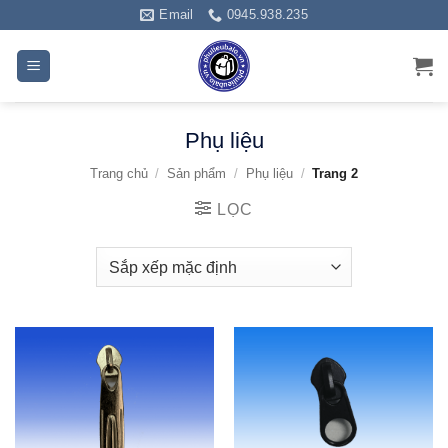
Bỏ
Email
0945.938.235
qua
nội
dung
Phụ liệu
Trang chủ
/
Sản phẩm
/
Phụ liệu
/
Trang 2
LỌC