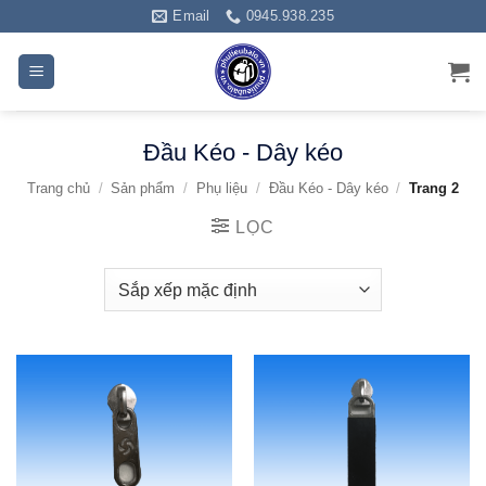
Bỏ
Email
0945.938.235
qua
nội
dung
Đầu Kéo - Dây kéo
Trang chủ
/
Sản phẩm
/
Phụ liệu
/
Đầu Kéo - Dây kéo
/
Trang 2
LỌC