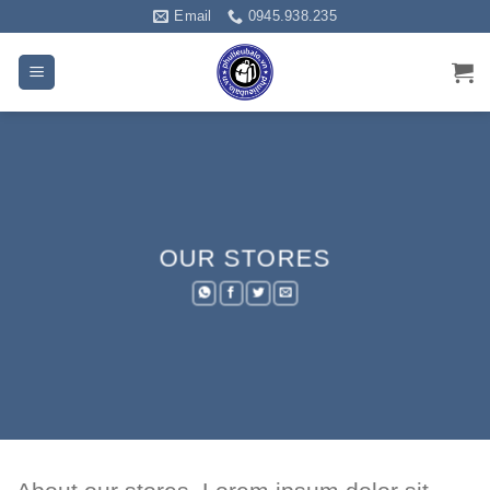
Bỏ
Email
0945.938.235
qua
nội
dung
OUR STORES