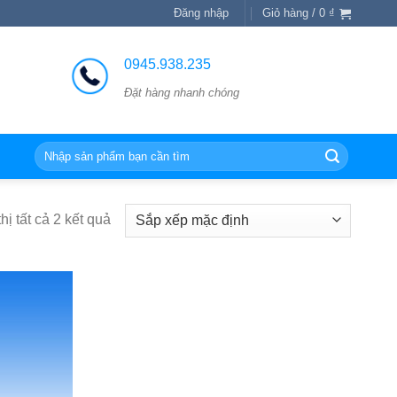
Đăng nhập
Giỏ hàng /
0
₫
0945.938.235
Đặt hàng nhanh chóng
Tìm
kiếm:
hị tất cả 2 kết quả