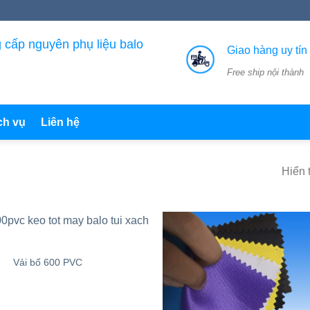
 cấp nguyên phụ liệu balo
Giao hàng uy tín
Free ship nội thành
ch vụ
Liên hệ
Hiển t
Vải bố 600 PVC