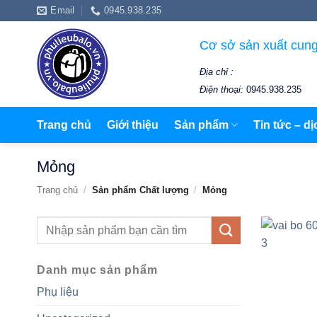
Bỏ
Email
0945.938.235
qua
nội
Cơ sở sản xuất cung
dung
Địa chỉ :
Điện thoại:
0945.938.235
Trang chủ
Giới thiệu
Sản phẩm
Tin tức – dị
Mỏng
Trang chủ
/
Sản phẩm Chất lượng
/
Mỏng
Tìm
kiếm:
Danh mục sản phẩm
Phụ liệu